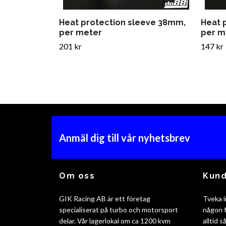
Heat protection sleeve 38mm,
Heat 
per meter
per m
201 kr
147 kr
Anmäl dig till vår nyhetsbrev
Om oss
Kund
GIK Racing AB är ett företag
Tveka i
specialiserat på turbo och motorsport
någon f
delar. Vår lagerlokal om ca 1200 kvm
alltid 