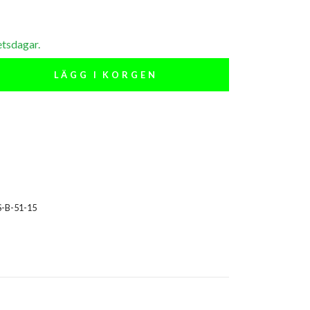
etsdagar.
LÄGG I KORGEN
S-B-51-15