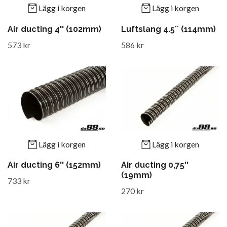
Lägg i korgen
Lägg i korgen
Air ducting 4'' (102mm)
Luftslang 4.5´´ (114mm)
573 kr
586 kr
Lägg i korgen
Lägg i korgen
Air ducting 6'' (152mm)
Air ducting 0,75''
(19mm)
733 kr
270 kr