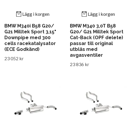
Lägg i korgen
Lägg i korgen
BMW M340i B58 G20/
BMW M340 3,0T B58
G21 Milltek Sport 3,15"
G20/ G21 Milltek Sport
Downpipe med 300
Cat-Back (OPF delete)
cells racekatalysator
passar till original
(ECE Godkänd)
utblås med
avgasventiler
23 052 kr
23 836 kr