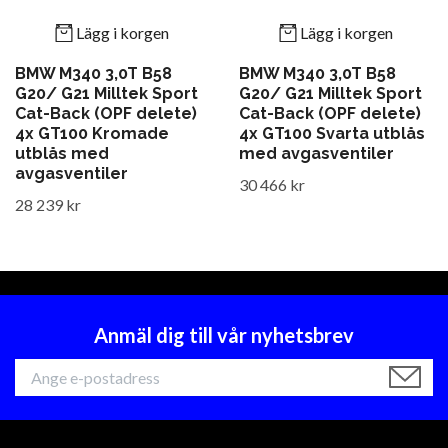
Lägg i korgen
Lägg i korgen
BMW M340 3,0T B58
BMW M340 3,0T B58
G20/ G21 Milltek Sport
G20/ G21 Milltek Sport
Cat-Back (OPF delete)
Cat-Back (OPF delete)
4x GT100 Kromade
4x GT100 Svarta utblås
utblås med
med avgasventiler
avgasventiler
30 466 kr
28 239 kr
Anmäl dig till vår nyhetsbrev