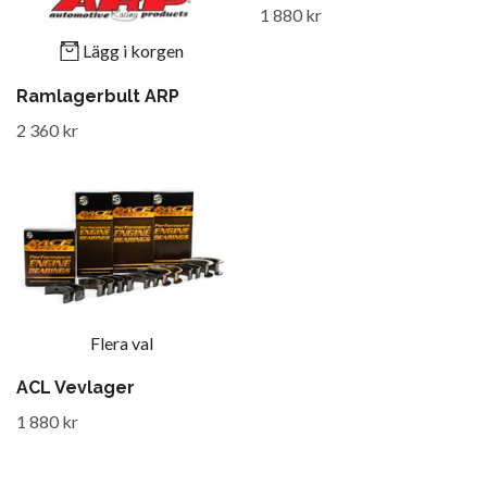
1 880 kr
Lägg i korgen
Ramlagerbult ARP
2 360 kr
Flera val
ACL Vevlager
1 880 kr