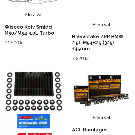
Flera val
Flera val
Wiseco Kolv Smidd
M50/M54 3,0L Turbo
H Vevstake ZRP BMW
11 500 kr
2.5L M54B25 (325)
145mm
7 320 kr
Flera val
ACL Ramlager