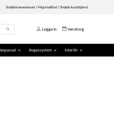
Snabba leveranser / Hög kvalitet / Snabb kundtjänst
Logga in
Varukorg
anpassat
Avgassystem
Interiör