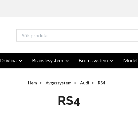
Drivlina
Bränslesystem
Bromssystem
Modell
Hem
Avgassystem
Audi
RS4
RS4