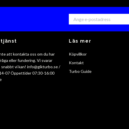
tjänst
Läs mer
nte att kontakta oss om du har
Köpvillkor
råga eller fundering. Vi svarar
Kontakt
så snabbt vi kan!
info@gikturbo.se
/
Turbo Guide
14-07 Öppettider 07:30-16:00
e