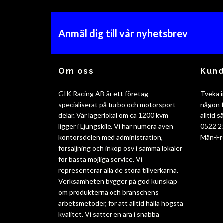
Anmäl dig till vår nyhetsbrev
Om oss
Kund
GIK Racing AB är ett företag
Tveka i
specialiserat på turbo och motorsport
någon f
delar. Vår lagerlokal om ca 1200 kvm
alltid 
ligger i Ljungskile. Vi har numera även
0522 2
kontorsdelen med administration,
Mån-Fr
försäljning och inköp osv i samma lokaler
för bästa möjliga service. Vi
representerar alla de stora tillverkarna.
Verksamheten bygger på god kunskap
om produkterna och branschens
arbetsmetoder, för att alltid hålla högsta
kvalitet. Vi sätter en ära i snabba