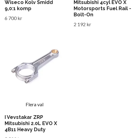
Wiseco Kolv Smidd
Mitsubishi 4cyl EVO X
9,0:1 komp
Motorsports Fuel Rail -
Bolt-On
6 700 kr
2 192 kr
Flera val
I Vevstakar ZRP
Mitsubishi 2.0L EVO X
4B11 Heavy Duty