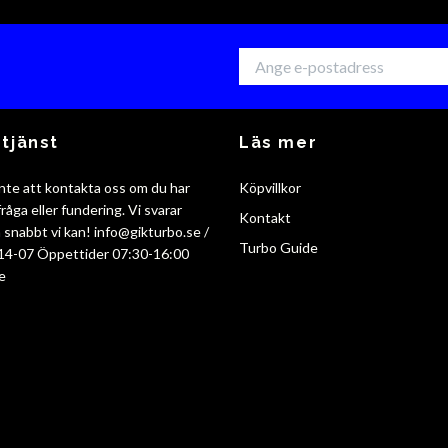
tjänst
Läs mer
nte att kontakta oss om du har
Köpvillkor
råga eller fundering. Vi svarar
Kontakt
så snabbt vi kan!
info@gikturbo.se
/
Turbo Guide
14-07 Öppettider 07:30-16:00
e