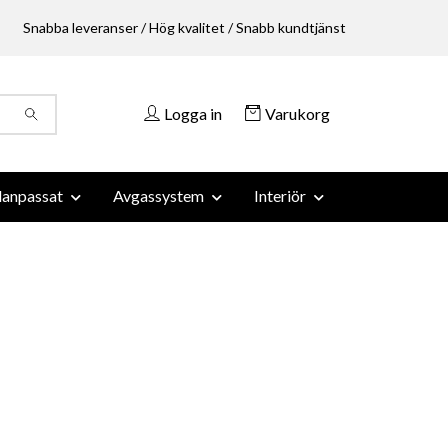
Snabba leveranser / Hög kvalitet / Snabb kundtjänst
Logga in
Varukorg
anpassat
Avgassystem
Interiör