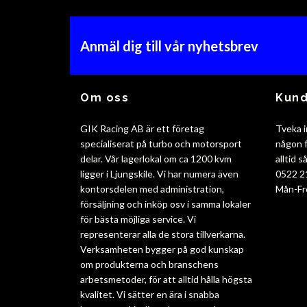
Anmäl dig till vår nyhetsbrev
Om oss
Kund
GIK Racing AB är ett företag
Tveka i
specialiserat på turbo och motorsport
någon f
delar. Vår lagerlokal om ca 1200 kvm
alltid 
ligger i Ljungskile. Vi har numera även
0522 2
kontorsdelen med administration,
Mån-Fr
försäljning och inköp osv i samma lokaler
för bästa möjliga service. Vi
representerar alla de stora tillverkarna.
Verksamheten bygger på god kunskap
om produkterna och branschens
arbetsmetoder, för att alltid hålla högsta
kvalitet. Vi sätter en ära i snabba