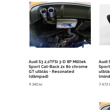
Audi S3 2,0TFSi 3-D 8P Milltek
Audi 
Sport Cat-Back 2x 80 chrome
Sport
GT utblås - Resonated
utblå
(dämpad)
(min
9 340 kr
7 472 