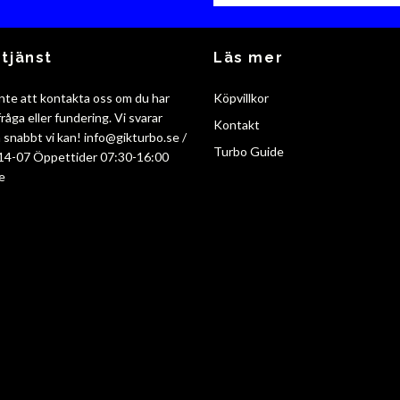
tjänst
Läs mer
nte att kontakta oss om du har
Köpvillkor
råga eller fundering. Vi svarar
Kontakt
så snabbt vi kan!
info@gikturbo.se
/
Turbo Guide
14-07 Öppettider 07:30-16:00
e