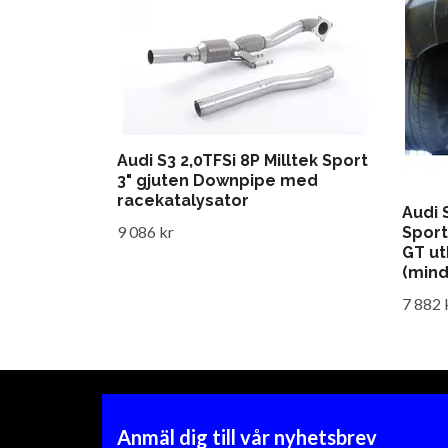
Audi S3 2,0TFSi 8P Milltek Sport
3" gjuten Downpipe med
racekatalysator
Audi 
9 086 kr
Sport
GT ut
(min
7 882 
Anmäl dig till vår nyhetsbrev