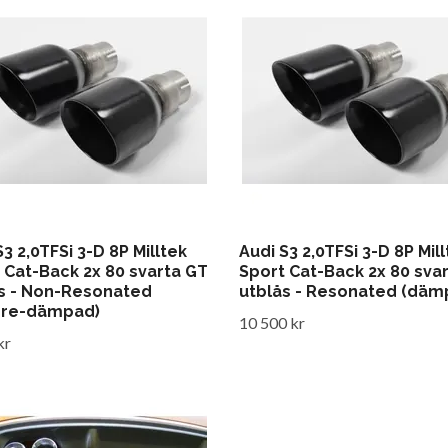
S3 2,0TFSi 3-D 8P Milltek
Audi S3 2,0TFSi 3-D 8P Mil
 Cat-Back 2x 80 svarta GT
Sport Cat-Back 2x 80 sva
s - Non-Resonated
utblås - Resonated (däm
dre-dämpad)
10 500 kr
kr