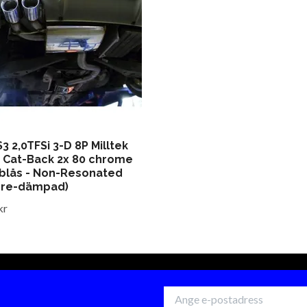
S3 2,0TFSi 3-D 8P Milltek
 Cat-Back 2x 80 chrome
blås - Non-Resonated
dre-dämpad)
kr