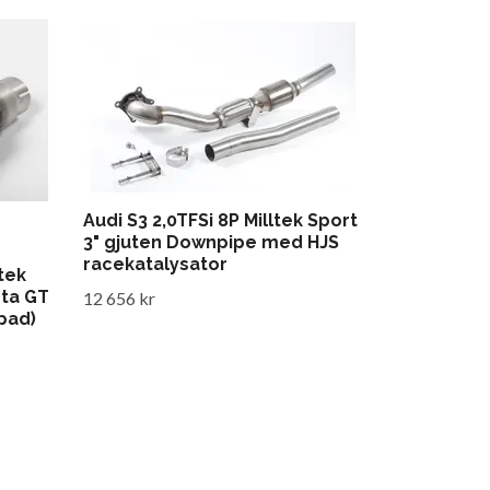
Audi S3 2,0TFSi 8P Milltek Sport
3" gjuten Downpipe med HJS
racekatalysator
ltek
rta GT
12 656 kr
pad)