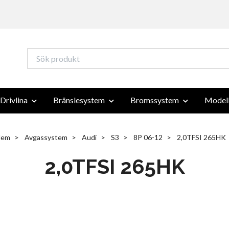
Drivlina
Bränslesystem
Bromssystem
Modell
Hem
Avgassystem
Audi
S3
8P 06-12
2,0TFSI 265HK
2,0TFSI 265HK