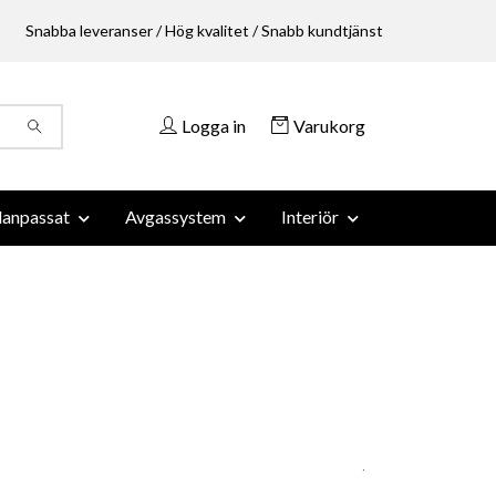
Snabba leveranser / Hög kvalitet / Snabb kundtjänst
Logga in
Varukorg
anpassat
Avgassystem
Interiör