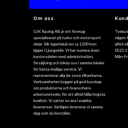
Om oss
Kund
GIK Racing AB är ett företag
Tveka i
specialiserat på turbo och motorsport
någon f
delar. Vår lagerlokal om ca 1200 kvm
alltid 
ligger i Ljungskile. Vi har numera även
0522 2
kontorsdelen med administration,
Mån-Fr
försäljning och inköp osv i samma lokaler
för bästa möjliga service. Vi
representerar alla de stora tillverkarna.
Verksamheten bygger på god kunskap
om produkterna och branschens
arbetsmetoder, för att alltid hålla högsta
kvalitet. Vi sätter en ära i snabba
leveranser. Vanligen levererar vi samma
dag som du beställer.