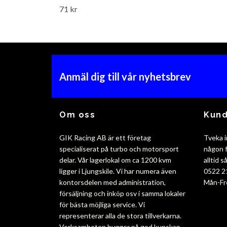
71 kr
Anmäl dig till vår nyhetsbrev
Om oss
Kund
GIK Racing AB är ett företag
Tveka i
specialiserat på turbo och motorsport
någon f
delar. Vår lagerlokal om ca 1200 kvm
alltid 
ligger i Ljungskile. Vi har numera även
0522 2
kontorsdelen med administration,
Mån-Fr
försäljning och inköp osv i samma lokaler
för bästa möjliga service. Vi
representerar alla de stora tillverkarna.
Verksamheten bygger på god kunskap