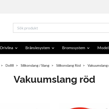
Drivlina
Bränslesystem
Bromssystem
Modell
Do88
Silikonslang / Slang
Silikonslang Röd
Vakuumslang 
Vakuumslang röd