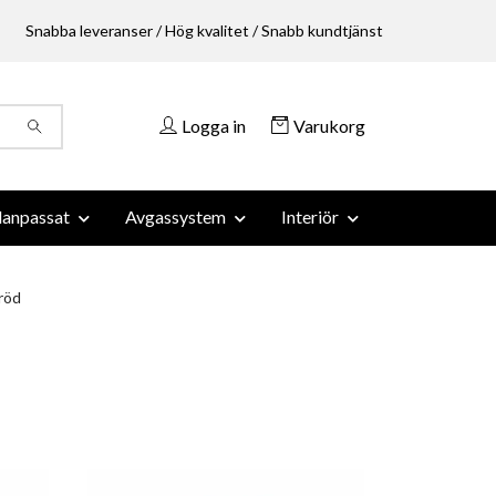
Snabba leveranser / Hög kvalitet / Snabb kundtjänst
Logga in
Varukorg
anpassat
Avgassystem
Interiör
röd