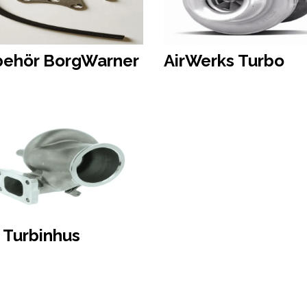
lbehör BorgWarner
AirWerks Turbo
 Turbinhus