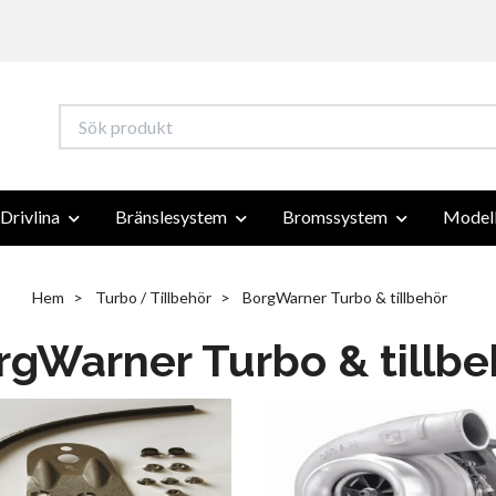
Drivlina
Bränslesystem
Bromssystem
Modell
Hem
Turbo / Tillbehör
BorgWarner Turbo & tillbehör
rgWarner Turbo & tillbe