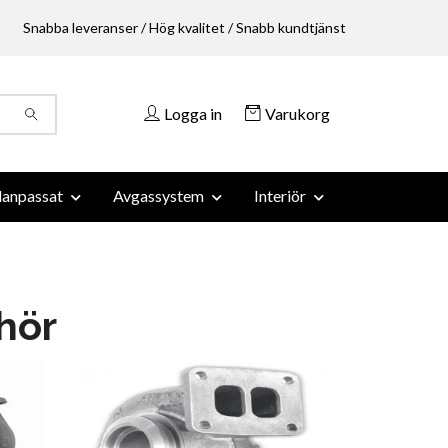
Snabba leveranser / Hög kvalitet / Snabb kundtjänst
Logga in
Varukorg
anpassat
Avgassystem
Interiör
hör