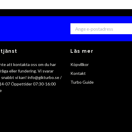
tjänst
Läs mer
nte att kontakta oss om du har
Köpvillkor
råga eller fundering. Vi svarar
Kontakt
så snabbt vi kan!
info@gikturbo.se
/
Turbo Guide
14-07 Öppettider 07:30-16:00
e