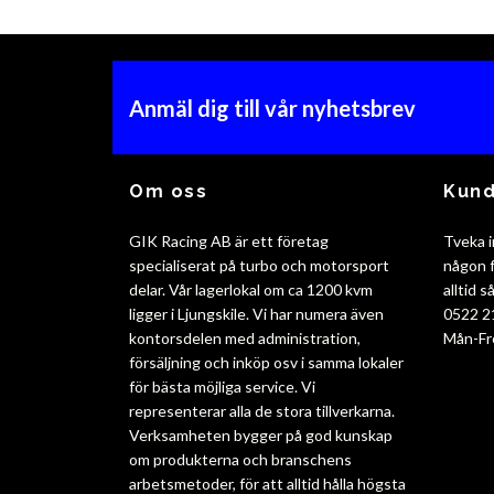
Anmäl dig till vår nyhetsbrev
Om oss
Kund
GIK Racing AB är ett företag
Tveka i
specialiserat på turbo och motorsport
någon f
delar. Vår lagerlokal om ca 1200 kvm
alltid 
ligger i Ljungskile. Vi har numera även
0522 2
kontorsdelen med administration,
Mån-Fr
försäljning och inköp osv i samma lokaler
för bästa möjliga service. Vi
representerar alla de stora tillverkarna.
Verksamheten bygger på god kunskap
om produkterna och branschens
arbetsmetoder, för att alltid hålla högsta