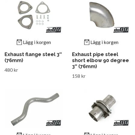
Lägg i korgen
Lägg i korgen
Exhaust flange steel 3''
Exhaust pipe steel
(76mm)
short elbow 90 degree
3'' (76mm)
480 kr
158 kr