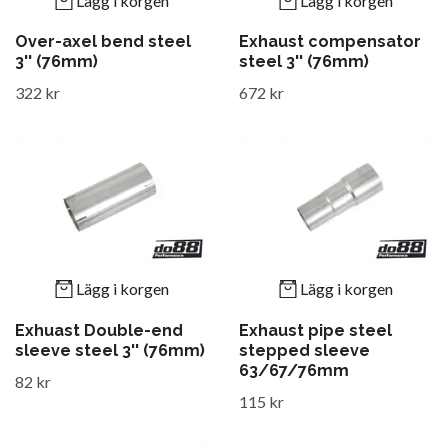
Lägg i korgen
Lägg i korgen
Over-axel bend steel
Exhaust compensator
3'' (76mm)
steel 3'' (76mm)
322 kr
672 kr
Lägg i korgen
Lägg i korgen
Exhuast Double-end
Exhaust pipe steel
sleeve steel 3'' (76mm)
stepped sleeve
63/67/76mm
82 kr
115 kr