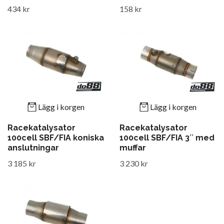
434 kr
158 kr
Lägg i korgen
Lägg i korgen
Racekatalysator
Racekatalysator
100cell SBF/FIA koniska
100cell SBF/FIA 3´´ med
anslutningar
muffar
3 185 kr
3 230 kr