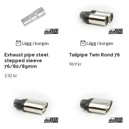
Lägg i korgen
Lägg i korgen
Exhaust pipe steel
Tailpipe Twin Rond 76
stepped sleeve
969 kr
76/80/89mm
132 kr