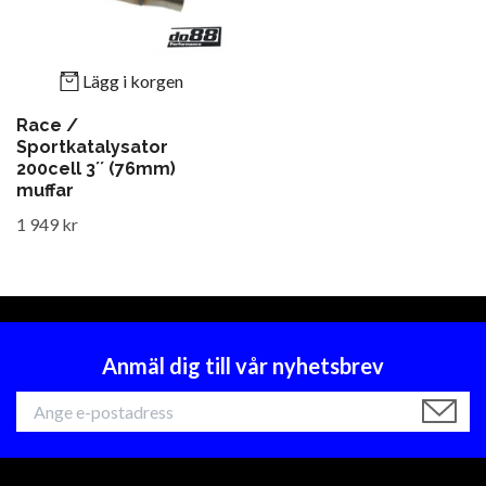
Lägg i korgen
Race /
Sportkatalysator
200cell 3´´ (76mm)
muffar
1 949 kr
Anmäl dig till vår nyhetsbrev