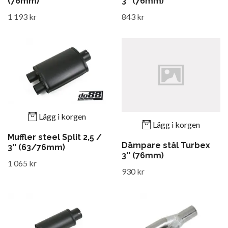
(76mm)
3'' (76mm)
1 193 kr
843 kr
Lägg i korgen
Lägg i korgen
Muffler steel Split 2,5 /
Dämpare stål Turbex
3'' (63/76mm)
3'' (76mm)
1 065 kr
930 kr