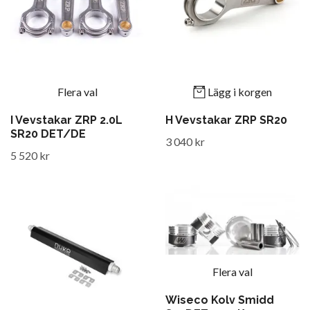
Flera val
Lägg i korgen
I Vevstakar ZRP 2.0L
H Vevstakar ZRP SR20
SR20 DET/DE
3 040 kr
5 520 kr
Flera val
Wiseco Kolv Smidd