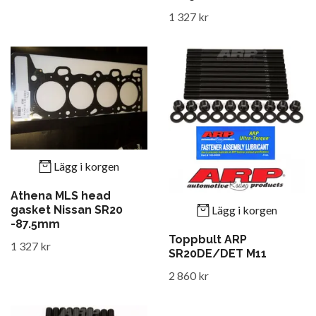
1 327 kr
Lägg i korgen
Athena MLS head
gasket Nissan SR20
Lägg i korgen
-87.5mm
Toppbult ARP
1 327 kr
SR20DE/DET M11
2 860 kr