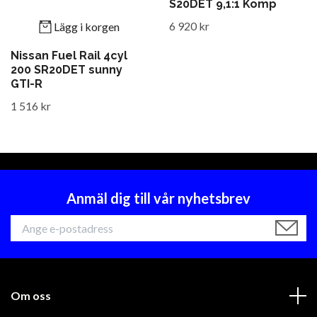
S20DET 9,1:1 Komp
6 920 kr
Lägg i korgen
Nissan Fuel Rail 4cyl
200 SR20DET sunny
GTI-R
1 516 kr
Anmäl dig till vår nyhetsbrev
Om oss