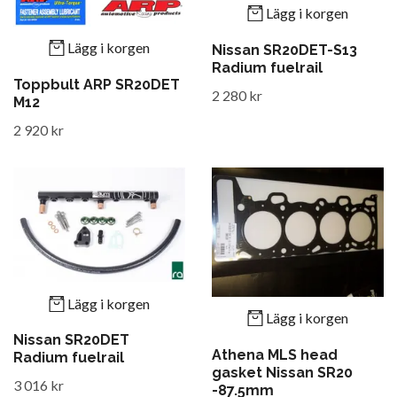
Lägg i korgen
Lägg i korgen
Nissan SR20DET-S13
Radium fuelrail
Toppbult ARP SR20DET
2 280 kr
M12
2 920 kr
Lägg i korgen
Lägg i korgen
Nissan SR20DET
Athena MLS head
Radium fuelrail
gasket Nissan SR20
3 016 kr
-87.5mm