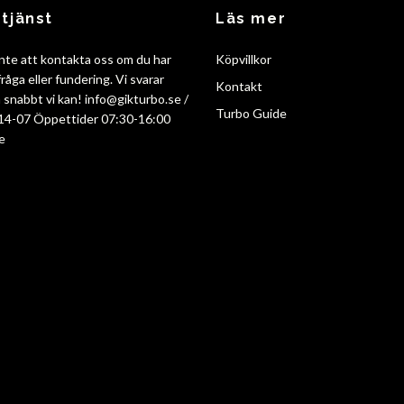
tjänst
Läs mer
nte att kontakta oss om du har
Köpvillkor
råga eller fundering. Vi svarar
Kontakt
så snabbt vi kan!
info@gikturbo.se
/
Turbo Guide
14-07 Öppettider 07:30-16:00
e