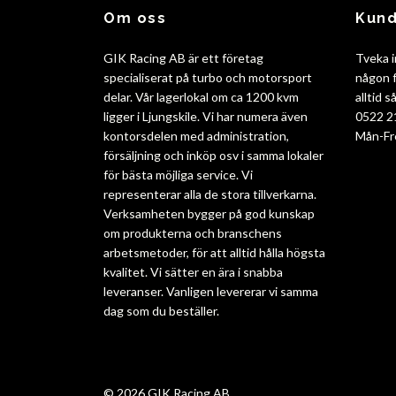
Om oss
Kund
GIK Racing AB är ett företag
Tveka i
specialiserat på turbo och motorsport
någon f
delar. Vår lagerlokal om ca 1200 kvm
alltid 
ligger i Ljungskile. Vi har numera även
0522 2
kontorsdelen med administration,
Mån-Fr
försäljning och inköp osv i samma lokaler
för bästa möjliga service. Vi
representerar alla de stora tillverkarna.
Verksamheten bygger på god kunskap
om produkterna och branschens
arbetsmetoder, för att alltid hålla högsta
kvalitet. Vi sätter en ära i snabba
leveranser. Vanligen levererar vi samma
dag som du beställer.
© 2026 GIK Racing AB