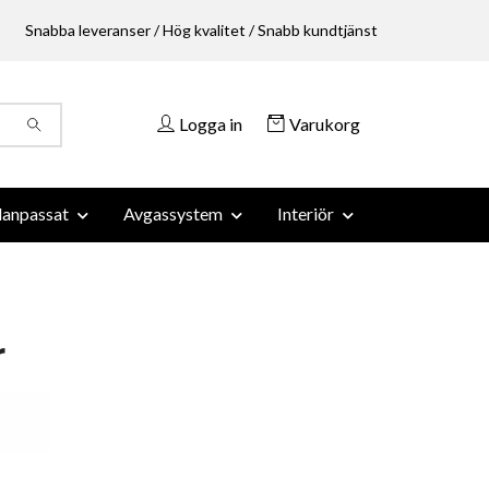
Snabba leveranser / Hög kvalitet / Snabb kundtjänst
Logga in
Varukorg
anpassat
Avgassystem
Interiör
r