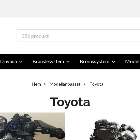
Drivlina
Bränslesystem
Bromssystem
Modell
Hem
Modellanpassat
Toyota
Toyota