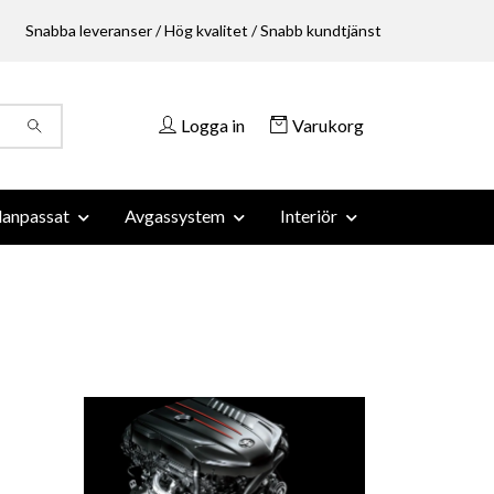
Snabba leveranser / Hög kvalitet / Snabb kundtjänst
Logga in
Varukorg
anpassat
Avgassystem
Interiör