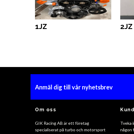
1JZ
2JZ
Anmäl dig till vår nyhetsbrev
Om oss
Kund
GIK Racing AB är ett företag
Tveka i
specialiserat på turbo och motorsport
någon f