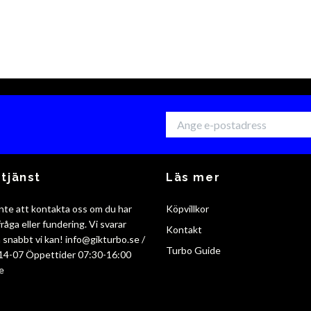
tjänst
Läs mer
nte att kontakta oss om du har
Köpvillkor
råga eller fundering. Vi svarar
Kontakt
så snabbt vi kan!
info@gikturbo.se
/
Turbo Guide
14-07 Öppettider 07:30-16:00
e