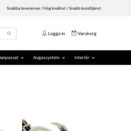
Snabba leveranser / Hög kvalitet / Snabb kundtjänst
Logga in
Varukorg
anpassat
Avgassystem
Interiör