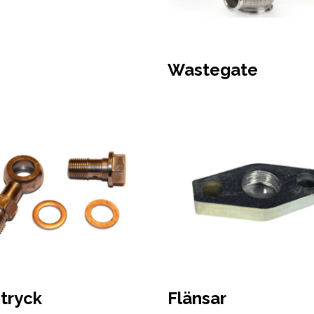
Wastegate
etryck
Flänsar