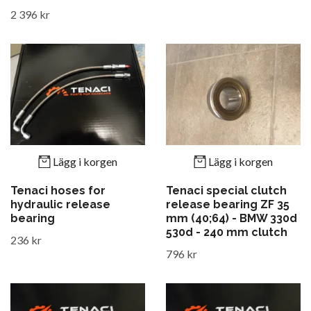
2 396 kr
Lägg i korgen
Lägg i korgen
Tenaci hoses for
Tenaci special clutch
hydraulic release
release bearing ZF 35
bearing
mm (40;64) - BMW 330d
530d - 240 mm clutch
236 kr
796 kr