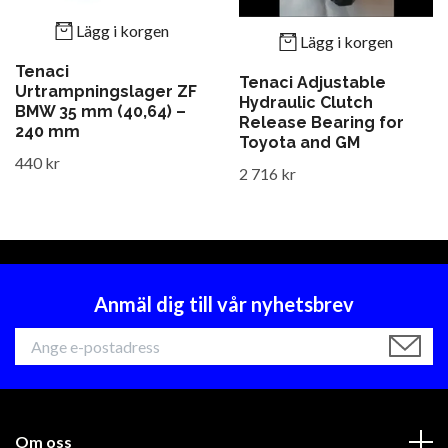
Lägg i korgen
Lägg i korgen
Tenaci
Tenaci Adjustable
Urtrampningslager ZF
Hydraulic Clutch
BMW 35 mm (40,64) –
Release Bearing for
240 mm
Toyota and GM
440 kr
2 716 kr
Anmäl dig till vår nyhetsbrev
Om oss