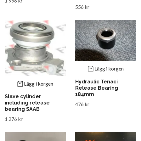
1 996 kr
556 kr
Lägg i korgen
Hydraulic Tenaci
Lägg i korgen
Release Bearing
184mm
Slave cylinder
including release
476 kr
bearing SAAB
1 276 kr