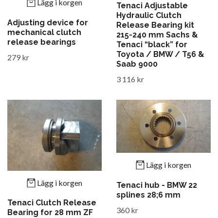
Lägg i korgen
Tenaci Adjustable
Hydraulic Clutch
Adjusting device for
Release Bearing kit
mechanical clutch
215-240 mm Sachs &
release bearings
Tenaci “black” for
Toyota / BMW / T56 &
279 kr
Saab 9000
3 116 kr
Lägg i korgen
Lägg i korgen
Tenaci hub - BMW 22
splines 28;6 mm
Tenaci Clutch Release
360 kr
Bearing for 28 mm ZF