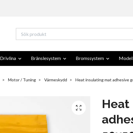
Drivlina
Bränslesystem
Bromssystem
Modell
Motor / Tuning
Värmeskydd
Heat insulating mat adhesive 
Heat 
adhes