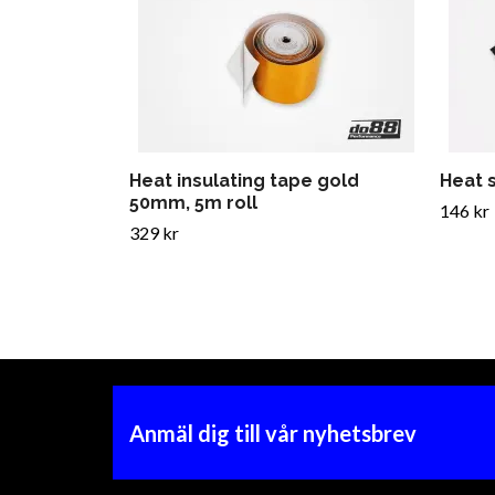
Heat insulating tape gold
Heat 
50mm, 5m roll
146 kr
329 kr
Anmäl dig till vår nyhetsbrev