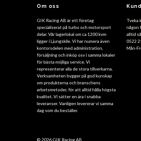
Om oss
Kund
GIK Racing AB är ett företag
Tveka i
specialiserat på turbo och motorsport
någon f
delar. Vår lagerlokal om ca 1200 kvm
alltid 
ligger i Ljungskile. Vi har numera även
0522 2
kontorsdelen med administration,
Mån-Fr
försäljning och inköp osv i samma lokaler
för bästa möjliga service. Vi
representerar alla de stora tillverkarna.
Verksamheten bygger på god kunskap
om produkterna och branschens
arbetsmetoder, för att alltid hålla högsta
kvalitet. Vi sätter en ära i snabba
leveranser. Vanligen levererar vi samma
dag som du beställer.
© 2026 GIK Racing AB