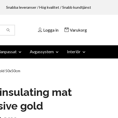
Snabba leveranser / Hög kvalitet / Snabb kundtjänst
Logga in
Varukorg
anpassat
Avgassystem
Interiör
gold 50x50cm
insulating mat
ive gold