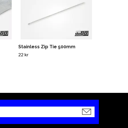
15mm
42 kr
Stainless Zip Tie 500mm
22 kr