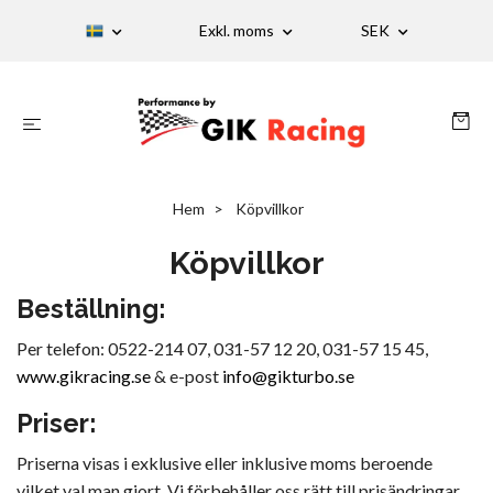
Exkl. moms
SEK
Hem
Köpvillkor
Köpvillkor
Beställning:
Per telefon: 0522-214 07, 031-57 12 20, 031-57 15 45,
www.gikracing.se
& e-post
info@gikturbo.se
Priser:
Priserna visas i exklusive eller inklusive moms beroende
vilket val man gjort. Vi förbehåller oss rätt till prisändringar