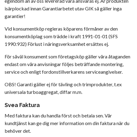
egendom än av oss levererad vara ansvaras ej. Är produkten
isärplockad innan Garantiarbetet utav GIK så gäller inga
garantier!
Vid konsumentköp regleras köparens förmåner av den
konsumentköplag som trädde i kraft 1991-01-01 (SFS
1990:932) Förlust i näringsverksamhet ersättes ej.
För såväl konsument som företagsköp gäller våra åtaganden
endast om våra anvisningar följes beträffande montering,
service och enligt fordonstillverkarens serviceangivelser.
OBS! Garanti gäller ej för tävling och trimprodukter, t.ex
universala turboaggregat, diffar m.m.
Svea Faktura
Med faktura kan du handla först och betala sen. Vår
kundtjänst kan ge dig mer information om din faktura när du
behöver det.