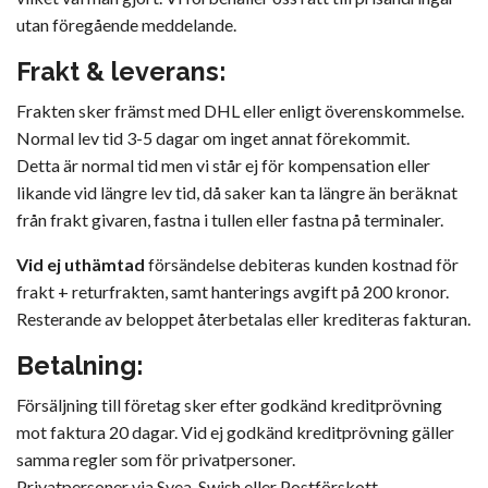
utan föregående meddelande.
Frakt & leverans:
Frakten sker främst med DHL eller enligt överenskommelse.
Normal lev tid 3-5 dagar om inget annat förekommit.
Detta är normal tid men vi står ej för kompensation eller
likande vid längre lev tid, då saker kan ta längre än beräknat
från frakt givaren, fastna i tullen eller fastna på terminaler.
Vid ej uthämtad
försändelse debiteras kunden kostnad för
frakt + returfrakten, samt hanterings avgift på 200 kronor.
Resterande av beloppet återbetalas eller krediteras fakturan.
Betalning:
Försäljning till företag sker efter godkänd kreditprövning
mot faktura 20 dagar. Vid ej godkänd kreditprövning gäller
samma regler som för privatpersoner.
Privatpersoner via Svea, Swish eller Postförskott.