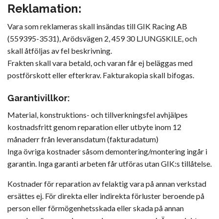
Reklamation:
Vara som reklameras skall insändas till GIK Racing AB
(559395-3531), Arödsvägen 2, 459 30 LJUNGSKILE, och
skall åtföljas av fel beskrivning.
Frakten skall vara betald, och varan får ej beläggas med
postförskott eller efterkrav. Fakturakopia skall bifogas.
Garantivillkor:
Material, konstruktions- och tillverkningsfel avhjälpes
kostnadsfritt genom reparation eller utbyte inom 12
månaderr från leveransdatum (fakturadatum)
Inga övriga kostnader såsom demontering/montering ingår i
garantin. Inga garanti arbeten får utföras utan GIK:s tillåtelse.
Kostnader för reparation av felaktig vara på annan verkstad
ersättes ej. För direkta eller indirekta förluster beroende på
person eller förmögenhetsskada eller skada på annan