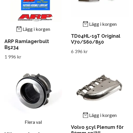
Lägg i korgen
Lägg i korgen
TD04HL-19T Original
ARP Ramlagerbult
V70/S60/850
B5234
6 396 kr
1 996 kr
Lägg i korgen
Flera val
Volvo 5cyl Plenum för