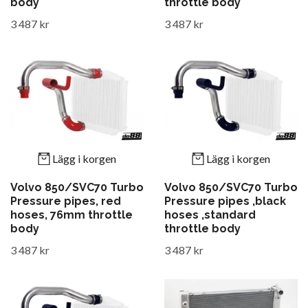
body
throttle body
3 487 kr
3 487 kr
Lägg i korgen
Lägg i korgen
Volvo 850/SVC70 Turbo
Volvo 850/SVC70 Turbo
Pressure pipes, red
Pressure pipes ,black
hoses, 76mm throttle
hoses ,standard
body
throttle body
3 487 kr
3 487 kr