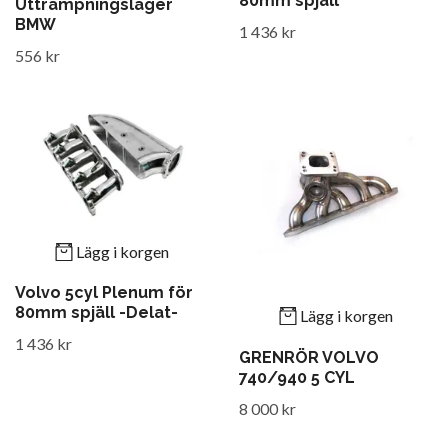
80mm spjäll
Uttrampningslager
BMW
1 436 kr
556 kr
Lägg i korgen
Volvo 5cyl Plenum för
80mm spjäll -Delat-
Lägg i korgen
1 436 kr
GRENRÖR VOLVO
740/940 5 CYL
8 000 kr