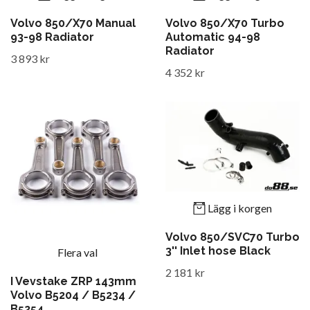
Volvo 850/X70 Manual
Volvo 850/X70 Turbo
93-98 Radiator
Automatic 94-98
Radiator
3 893 kr
4 352 kr
Lägg i korgen
Volvo 850/SVC70 Turbo
3'' Inlet hose Black
Flera val
2 181 kr
I Vevstake ZRP 143mm
Volvo B5204 / B5234 /
B5254