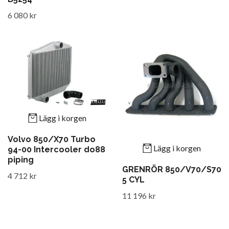
6 080 kr
Lägg i korgen
Volvo 850/X70 Turbo
Lägg i korgen
94-00 Intercooler do88
piping
GRENRÖR 850/V70/S70
4 712 kr
5 CYL
11 196 kr