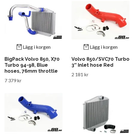
Lägg i korgen
Lägg i korgen
BigPack Volvo 850, X70
Volvo 850/SVC70 Turbo
Turbo 94-98, Blue
3'' Inlet hose Red
hoses, 76mm throttle
2 181 kr
7 379 kr