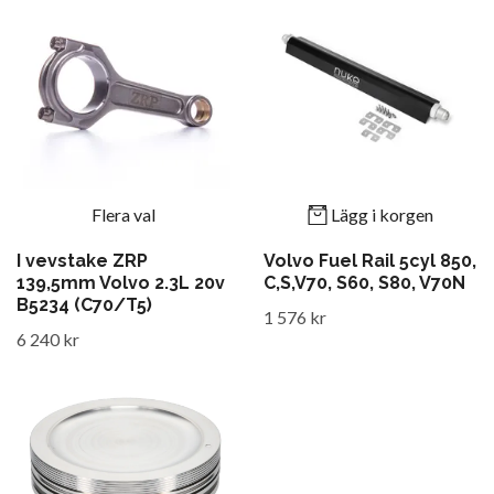
Flera val
Lägg i korgen
I vevstake ZRP
Volvo Fuel Rail 5cyl 850,
139,5mm Volvo 2.3L 20v
C,S,V70, S60, S80, V70N
B5234 (C70/T5)
1 576 kr
6 240 kr