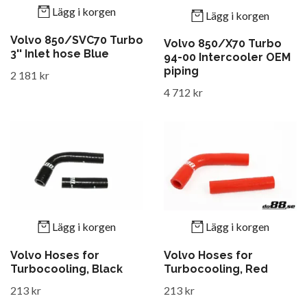
Lägg i korgen
Lägg i korgen
Volvo 850/SVC70 Turbo
Volvo 850/X70 Turbo
3'' Inlet hose Blue
94-00 Intercooler OEM
piping
2 181 kr
4 712 kr
Lägg i korgen
Lägg i korgen
Volvo Hoses for
Volvo Hoses for
Turbocooling, Black
Turbocooling, Red
213 kr
213 kr