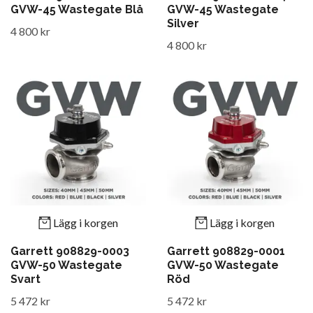
GVW-45 Wastegate Blå
GVW-45 Wastegate
Silver
4 800 kr
4 800 kr
Lägg i korgen
Lägg i korgen
Garrett 908829-0003
Garrett 908829-0001
GVW-50 Wastegate
GVW-50 Wastegate
Svart
Röd
5 472 kr
5 472 kr