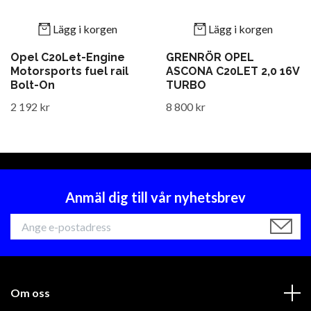
Lägg i korgen
Lägg i korgen
Opel C20Let-Engine
GRENRÖR OPEL
Motorsports fuel rail
ASCONA C20LET 2,0 16V
Bolt-On
TURBO
2 192 kr
8 800 kr
Anmäl dig till vår nyhetsbrev
Om oss