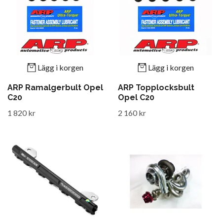
Lägg i korgen
Lägg i korgen
ARP Ramalgerbult Opel
ARP Topplocksbult
C20
Opel C20
1 820 kr
2 160 kr