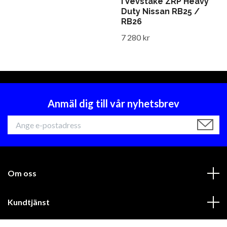
I Vevstake ZRP Heavy
Duty Nissan RB25 /
RB26
7 280 kr
Anmäl dig till vår nyhetsbrev
Om oss
Kundtjänst