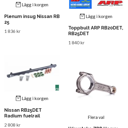
Lägg i korgen
Lägg i korgen
Plenum insug Nissan RB
25
Toppbult ARP RB20DET,
1 836 kr
RB25DET
1 840 kr
Lägg i korgen
Nissan RB25DET
Radium fuelrail
Flera val
2 808 kr