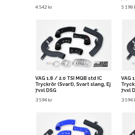
4 542 kr
5 198 
VAG 1.8 / 2.0 TSI MQB std IC
VAG 1
Tryckrör (Svart), Svart slang, Ej
Tryckr
7vxl DSG
7vxl 
3 594 kr
3 594 