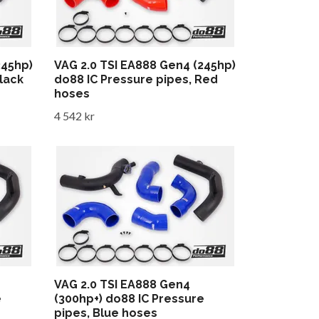
245hp)
VAG 2.0 TSI EA888 Gen4 (245hp)
lack
do88 IC Pressure pipes, Red
hoses
4 542 kr
VAG 2.0 TSI EA888 Gen4
e
(300hp+) do88 IC Pressure
pipes, Blue hoses