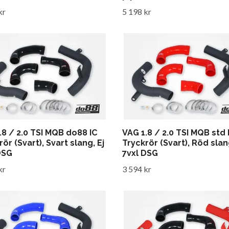
kr
5 198 kr
.8 / 2.0 TSI MQB do88 IC
VAG 1.8 / 2.0 TSI MQB std 
ör (Svart), Svart slang, Ej
Tryckrör (Svart), Röd slan
DSG
7vxl DSG
kr
3 594 kr