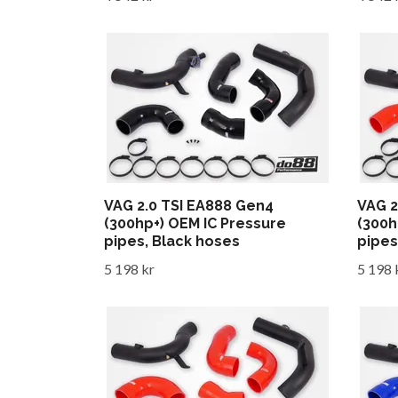
VAG 2.0 TSI EA888 Gen4
VAG 2
(300hp+) OEM IC Pressure
(300h
pipes, Black hoses
pipes
5 198 kr
5 198 