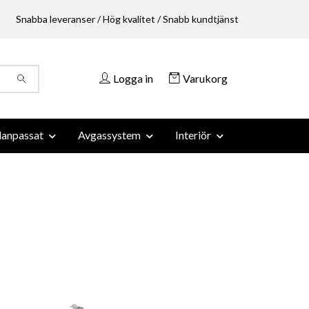
Snabba leveranser / Hög kvalitet / Snabb kundtjänst
Logga in
Varukorg
anpassat
Avgassystem
Interiör