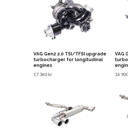
VAG Gen2 2.0 TSI/TFSI upgrade
VAG G
turbocharger for longitudinal
turbo
engines
engi
17 360 kr
16 900