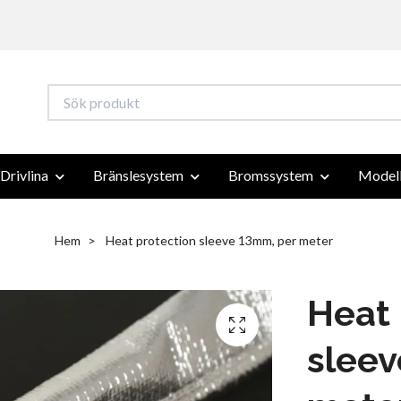
Drivlina
Bränslesystem
Bromssystem
Modell
Hem
Heat protection sleeve 13mm, per meter
Heat 
sleev