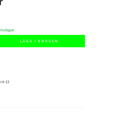
r
etsdagar.
LÄGG I KORGEN
S-H-13