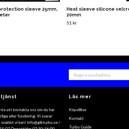
protection sleeve 25mm,
Heat sleeve silicone velcr
eter
20mm
51 kr
tjänst
Läs mer
nte att kontakta oss om du har
Köpvillkor
råga eller fundering. Vi svarar
Kontakt
så snabbt vi kan!
info@gikturbo.se
/
Turbo Guide
14-07 Öppettider 07:30-16:00