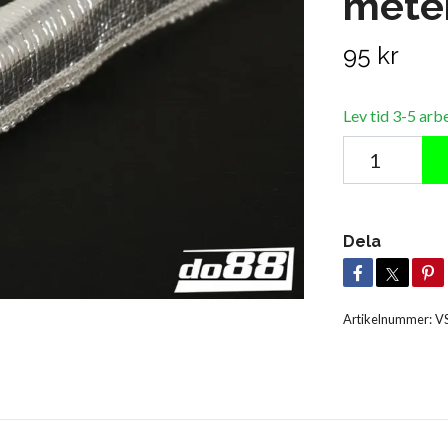
mete
95 kr
Lev tid 3-5 arb
Dela
Artikelnummer:
V