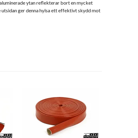
aluminerade ytan reflekterar bort en mycket
e utsidan ger denna hylsa ett effektivt skydd mot
Heat sleeve
89 kr