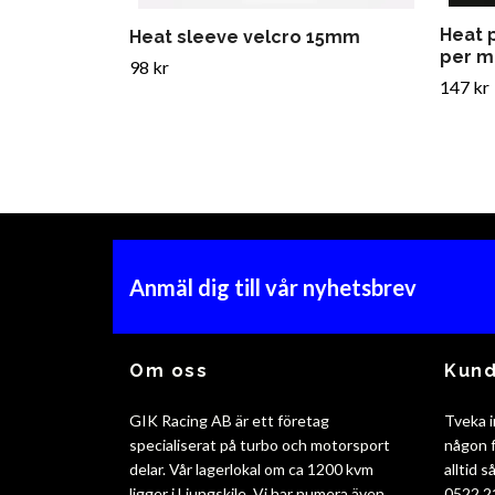
Heat 
Heat sleeve velcro 15mm
per m
98 kr
147 kr
Anmäl dig till vår nyhetsbrev
Om oss
Kund
GIK Racing AB är ett företag
Tveka i
specialiserat på turbo och motorsport
någon f
delar. Vår lagerlokal om ca 1200 kvm
alltid 
ligger i Ljungskile. Vi har numera även
0522 2