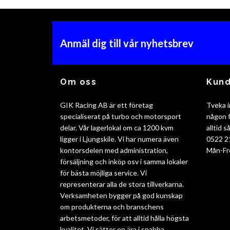
Anmäl dig till vår nyhetsbrev
Om oss
Kund
GIK Racing AB är ett företag
Tveka i
specialiserat på turbo och motorsport
någon f
delar. Vår lagerlokal om ca 1200 kvm
alltid 
ligger i Ljungskile. Vi har numera även
0522 2
kontorsdelen med administration,
Mån-Fr
försäljning och inköp osv i samma lokaler
för bästa möjliga service. Vi
representerar alla de stora tillverkarna.
Verksamheten bygger på god kunskap
om produkterna och branschens
arbetsmetoder, för att alltid hålla högsta
kvalitet. Vi sätter en ära i snabba