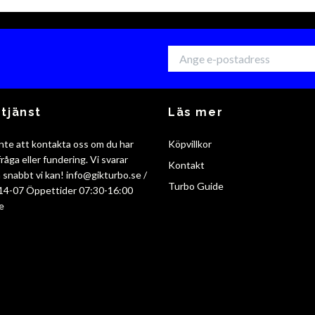
tjänst
Läs mer
nte att kontakta oss om du har
Köpvillkor
råga eller fundering. Vi svarar
Kontakt
så snabbt vi kan!
info@gikturbo.se
/
Turbo Guide
14-07 Öppettider 07:30-16:00
e