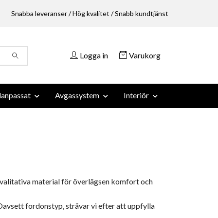
Snabba leveranser / Hög kvalitet / Snabb kundtjänst
Logga in
Varukorg
anpassat
Avgassystem
Interiör
valitativa material för överlägsen komfort och
vsett fordonstyp, strävar vi efter att uppfylla