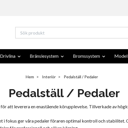
Drivlina
Bränslesystem
Bromssystem
Modell
Hem
Interiör
Pedalställ / Pedaler
Pedalställ / Pedaler
för att leverera en enastående körupplevelse. Tillverkade av högk
 fokus ger våra pedaler föraren optimal kontroll och stabilitet. Oa
aler för professionell och säker körning.