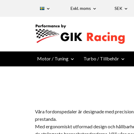
Exkl. moms
SEK
Motor / Tuning
Turbo / Tillbehör
Våra fordonspedaler är designade med precision 
prestanda.
Med ergonomiskt utformad design och hållbarhet i
de strängaste branschstandarderna. Välj våra ped