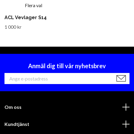
Flera val
ACL Vevlager S14
1 000 kr
Anmäl dig till vår nyhetsbrev
Om oss
Kundtjänst