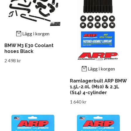
Lägg i korgen
BMW M3 E30 Coolant
hoses Black
2 498 kr
Lägg i korgen
Ramlagerbult ARP BMW
1.5L-2.0L (M10) & 2.3L
(S14) 4-cylinder
1 640 kr