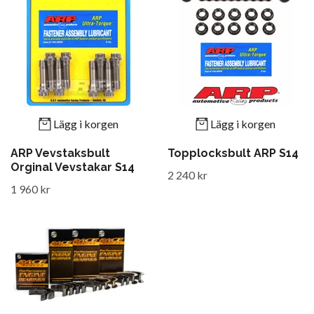
Lägg i korgen
Lägg i korgen
ARP Vevstaksbult
Topplocksbult ARP S14
Orginal Vevstakar S14
2 240 kr
1 960 kr