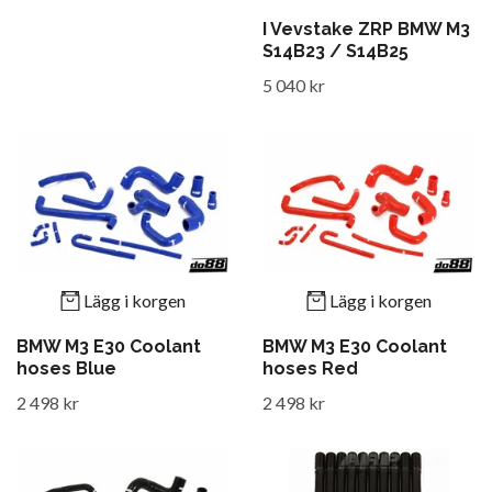
I Vevstake ZRP BMW M3
S14B23 / S14B25
5 040 kr
Lägg i korgen
Lägg i korgen
BMW M3 E30 Coolant
BMW M3 E30 Coolant
hoses Blue
hoses Red
2 498 kr
2 498 kr