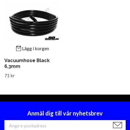
Lägg i korgen
Vacuumhose Black
6,3mm
71 kr
Anmäl dig till vår nyhetsbrev