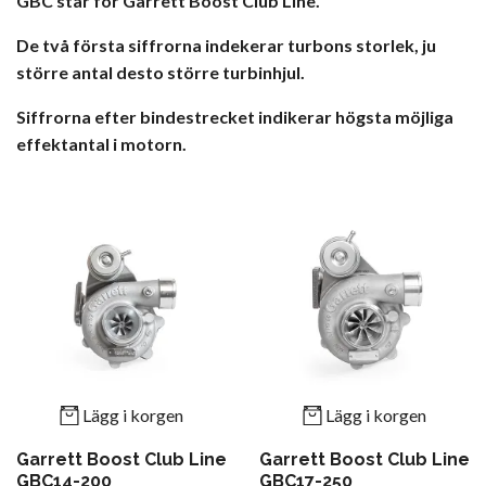
GBC står för Garrett Boost Club Line.
De två första siffrorna indekerar turbons storlek, ju
större antal desto större turbinhjul.
Siffrorna efter bindestrecket indikerar högsta möjliga
effektantal i motorn.
Lägg i korgen
Lägg i korgen
Garrett Boost Club Line
Garrett Boost Club Line
GBC14-200
GBC17-250