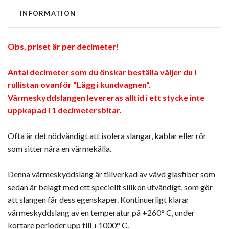
INFORMATION
Obs, priset är per decimeter!
Antal decimeter som du önskar beställa väljer du i
rullistan ovanför "Lägg i kundvagnen".
Värmeskyddslangen levereras alltid i ett stycke inte
uppkapad i 1 decimetersbitar.
Ofta är det nödvändigt att isolera slangar, kablar eller rör
som sitter nära en värmekälla.
Denna värmeskyddslang är tillverkad av vävd glasfiber som
sedan är belagt med ett speciellt silikon utvändigt, som gör
att slangen får dess egenskaper. Kontinuerligt klarar
värmeskyddslang av en temperatur på +260° C, under
kortare perioder upp till +1000° C.