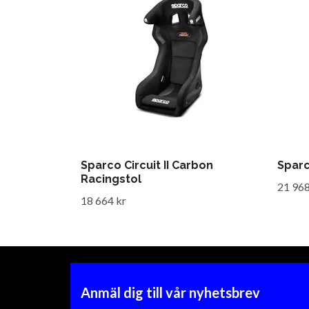
Sparco Circuit II Carbon
Sparc
Racingstol
21 968
18 664 kr
Anmäl dig till vår nyhetsbrev