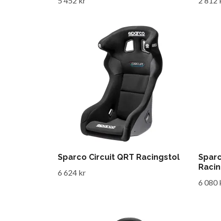
5 452 kr
2 812 
Sparco Circuit QRT Racingstol
Sparc
Racin
6 624 kr
6 080 