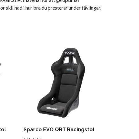
 skillnad i hur bra du presterar under tävlingar,
tol
Sparco EVO QRT Racingstol