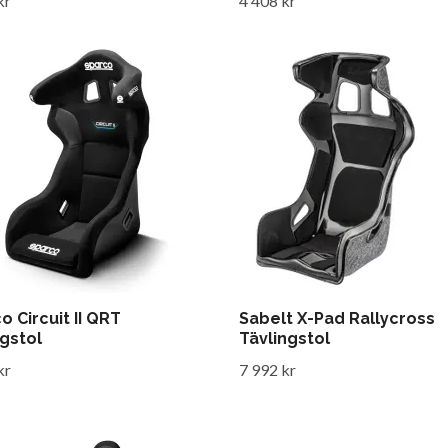
kr
4 408 kr
o Circuit II QRT
Sabelt X-Pad Rallycross
gstol
Tävlingstol
kr
7 992 kr