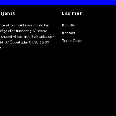
tjänst
Läs mer
nte att kontakta oss om du har
Köpvillkor
råga eller fundering. Vi svarar
Kontakt
så snabbt vi kan!
info@gikturbo.se
/
Turbo Guide
14-07 Öppettider 07:30-16:00
e