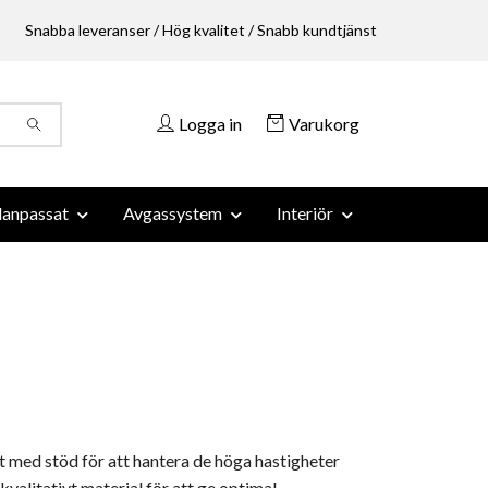
Snabba leveranser / Hög kvalitet / Snabb kundtjänst
Logga in
Varukorg
anpassat
Avgassystem
Interiör
igt med stöd för att hantera de höga hastigheter
kvalitativt material för att ge optimal