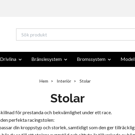
Drivlina
Bränslesystem
Bromssystem
Modell
Hem
Interiör
Stolar
Stolar
r skillnad för prestanda och bekvämlighet under ett race.
r den perfekta racingstolen:
m passar din kroppstyp och storlek, samtidigt som den ger tillräckl
r du se till att stolens ryggstöd och sittyta är tillverkade av hög