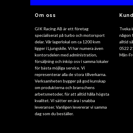
Om oss
Kund
GIK Racing AB är ett företag
Tveka i
specialiserat på turbo och motorsport
någon f
delar. Vår lagerlokal om ca 1200 kvm
alltid 
ligger i Ljungskile. Vi har numera även
0522 2
kontorsdelen med administration,
Mån-Fr
försäljning och inköp osv i samma lokaler
för bästa möjliga service. Vi
representerar alla de stora tillverkarna.
Verksamheten bygger på god kunskap
om produkterna och branschens
arbetsmetoder, för att alltid hålla högsta
kvalitet. Vi sätter en ära i snabba
leveranser. Vanligen levererar vi samma
dag som du beställer.