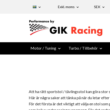
Exkl. moms
SEK
Motor / Tuning
Turbo / Tillbehör
Att ha rätt sportstol / tävlingsstol kan göra sto
Här är några saker att tänka på när du letar efte
För det första är det viktigt att välja en stol so
som krävs under racingevenemang. För det andra bö