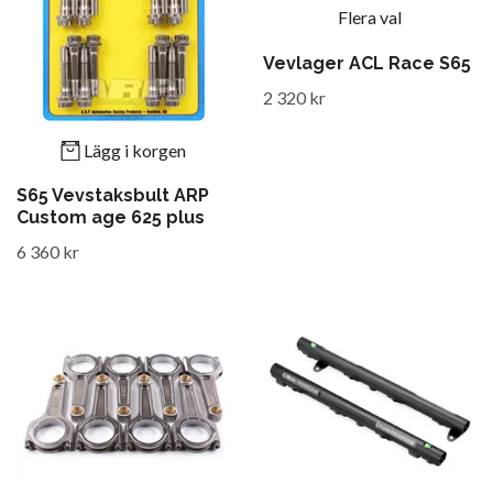
Flera val
Vevlager ACL Race S65
2 320 kr
Lägg i korgen
S65 Vevstaksbult ARP
Custom age 625 plus
6 360 kr