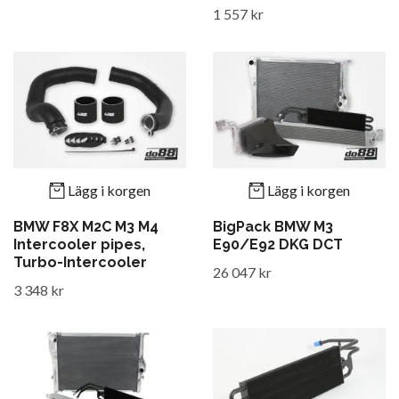
1 557 kr
Lägg i korgen
Lägg i korgen
BMW F8X M2C M3 M4
BigPack BMW M3
Intercooler pipes,
E90/E92 DKG DCT
Turbo-Intercooler
26 047 kr
3 348 kr