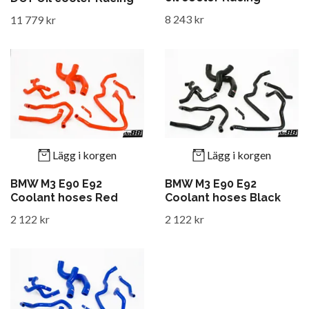
8 243 kr
11 779 kr
Lägg i korgen
Lägg i korgen
BMW M3 E90 E92
BMW M3 E90 E92
Coolant hoses Red
Coolant hoses Black
2 122 kr
2 122 kr