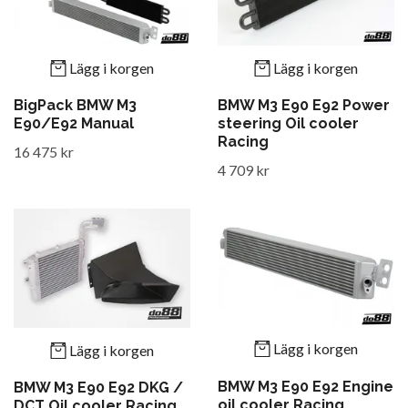
Lägg i korgen
Lägg i korgen
BigPack BMW M3
BMW M3 E90 E92 Power
E90/E92 Manual
steering Oil cooler
Racing
16 475 kr
4 709 kr
Lägg i korgen
Lägg i korgen
BMW M3 E90 E92 Engine
BMW M3 E90 E92 DKG /
oil cooler Racing
DCT Oil cooler Racing