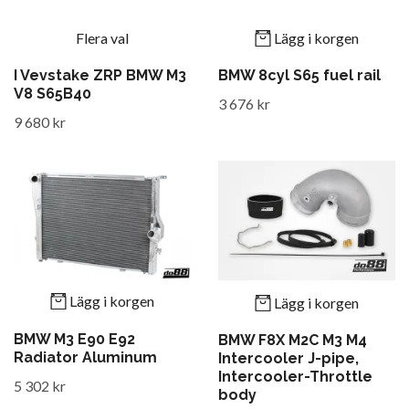
Flera val
Lägg i korgen
I Vevstake ZRP BMW M3
BMW 8cyl S65 fuel rail
V8 S65B40
3 676 kr
9 680 kr
Lägg i korgen
Lägg i korgen
BMW M3 E90 E92
BMW F8X M2C M3 M4
Radiator Aluminum
Intercooler J-pipe,
Intercooler-Throttle
5 302 kr
body