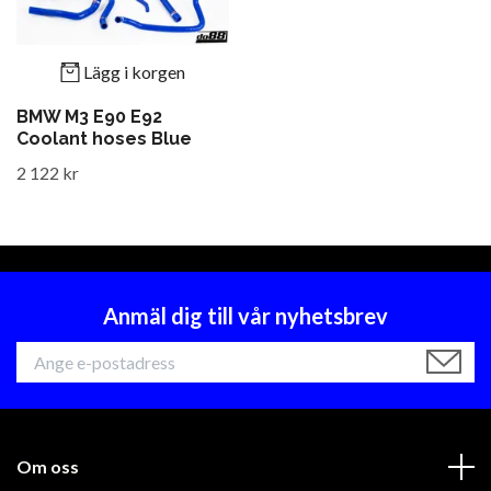
Lägg i korgen
BMW M3 E90 E92
Coolant hoses Blue
2 122 kr
Anmäl dig till vår nyhetsbrev
Om oss