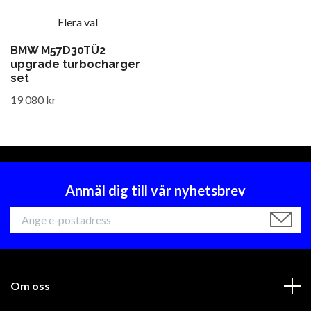
Flera val
BMW M57D30TÜ2
upgrade turbocharger
set
19 080 kr
Anmäl dig till vår nyhetsbrev
Om oss