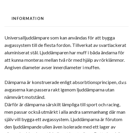
INFORMATION
Universalljuddämpare som kan användas för att bygga
avgassystem till de flesta fordon. Tillverkat av svartlackerat
aluminiserat stål. Ljuddämparen har muff i båda ändarna för
att kunna monteras mellan två rör med hjälp av rörklämmor.
Angiven diameter avser innerdiameter i muffen.
Dämparna är konstruerade enligt absorbtionsprincipen, d.v.s
avgaserna kan passera rakt igenom ljuddämparna utan
nämnvärt motstånd.
Därför är dämparna särskilt lämpliga till sport och racing,
men passar också utmärkt i alla andra sammanhang där man
själv vill bygga ett avgassystem. Ljuddämparna är förutom
den ljuddämpande ullen även isolerade med ett lager av