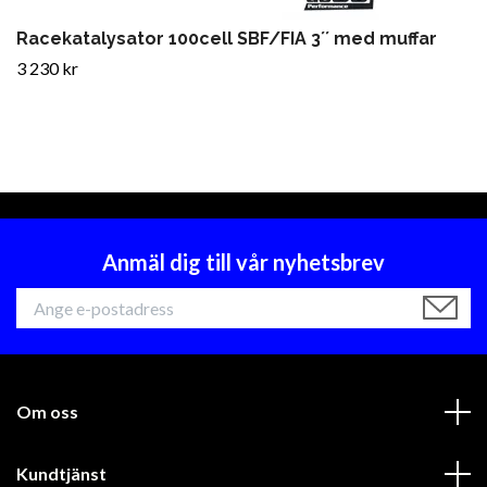
Racekatalysator 100cell SBF/FIA 3´´ med muffar
3 230 kr
Anmäl dig till vår nyhetsbrev
Om oss
Kundtjänst