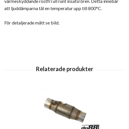
värmeskyddande rostfri ull runt insatsrören. Detta innebär
att ljuddämparna tål en temperatur upp till 800°C.
För detaljerade mått se bild.