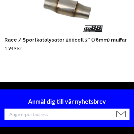
Race / Sportkatalysator 200cell 3´´ (76mm) muffar
1 949 kr
Anmäl dig till vår nyhetsbrev