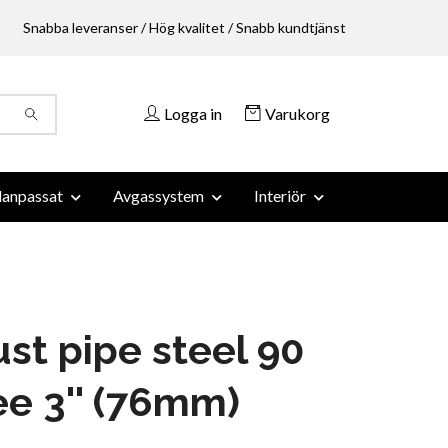
Snabba leveranser / Hög kvalitet / Snabb kundtjänst
Logga in
Varukorg
anpassat
Avgassystem
Interiör
st pipe steel 90
e 3'' (76mm)