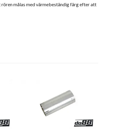
t rören målas med värmebeständig färg efter att
Exhaust pipe
(76mm)
146 kr