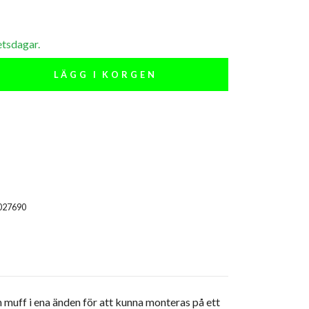
etsdagar.
LÄGG I KORGEN
027690
n muff i ena änden för att kunna monteras på ett