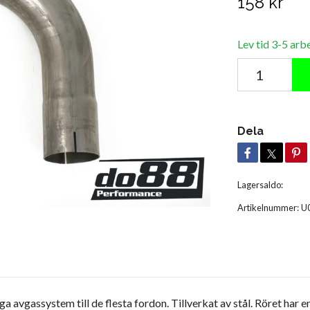
158 kr
Lev tid 3-5 arb
Dela
Lagersaldo:
Artikelnummer:
U
avgassystem till de flesta fordon. Tillverkat av stål. Röret har e