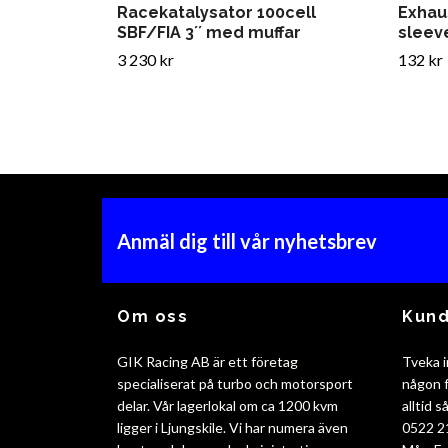
Racekatalysator 100cell
Exhau
SBF/FIA 3´´ med muffar
slee
3 230 kr
132 kr
Anmäl dig till vår nyhetsbrev
Om oss
Kund
GIK Racing AB är ett företag
Tveka i
specialiserat på turbo och motorsport
någon f
delar. Vår lagerlokal om ca 1200 kvm
alltid 
ligger i Ljungskile. Vi har numera även
0522 2