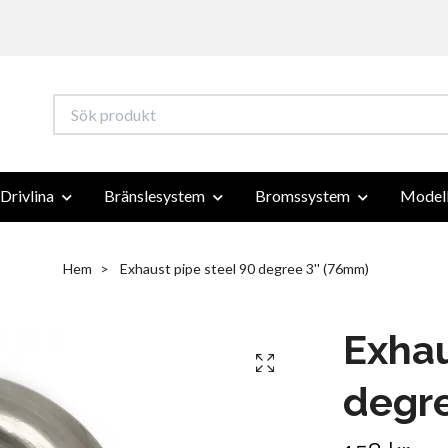
Drivlina
Bränslesystem
Bromssystem
Modell
Hem
Exhaust pipe steel 90 degree 3'' (76mm)
Exhau
degre