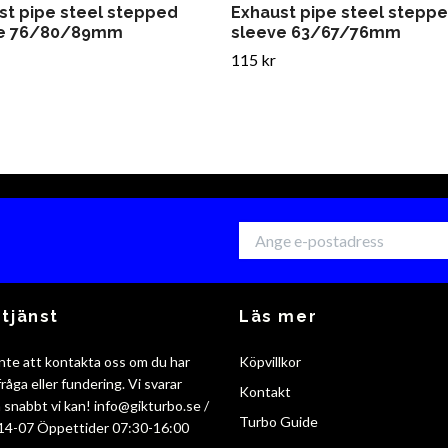
st pipe steel stepped
Exhaust pipe steel stepp
ve 76/80/89mm
sleeve 63/67/76mm
115 kr
tjänst
Läs mer
nte att kontakta oss om du har
Köpvillkor
råga eller fundering. Vi svarar
Kontakt
så snabbt vi kan!
info@gikturbo.se
/
Turbo Guide
14-07 Öppettider 07:30-16:00