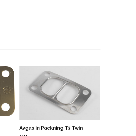
Packning T4 
83/89x70m
60 kr
Avgas in Packning T3 Twin