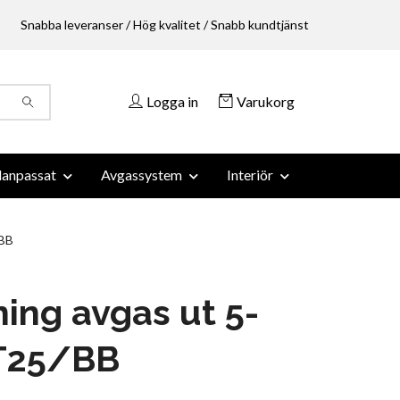
Snabba leveranser / Hög kvalitet / Snabb kundtjänst
Logga in
Varukorg
anpassat
Avgassystem
Interiör
/BB
ing avgas ut 5-
 T25/BB