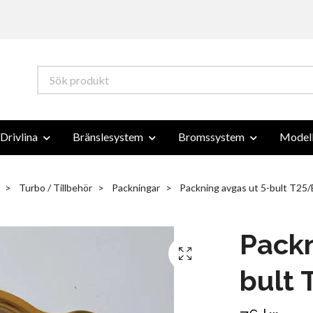
Drivlina
Bränslesystem
Bromssystem
Modell
Turbo / Tillbehör
Packningar
Packning avgas ut 5-bult T25
Packn
bult