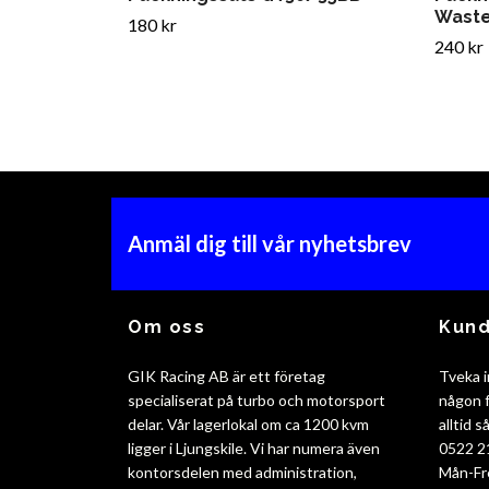
Wast
180 kr
240 kr
Anmäl dig till vår nyhetsbrev
Om oss
Kund
GIK Racing AB är ett företag
Tveka i
specialiserat på turbo och motorsport
någon f
delar. Vår lagerlokal om ca 1200 kvm
alltid 
ligger i Ljungskile. Vi har numera även
0522 2
kontorsdelen med administration,
Mån-Fr