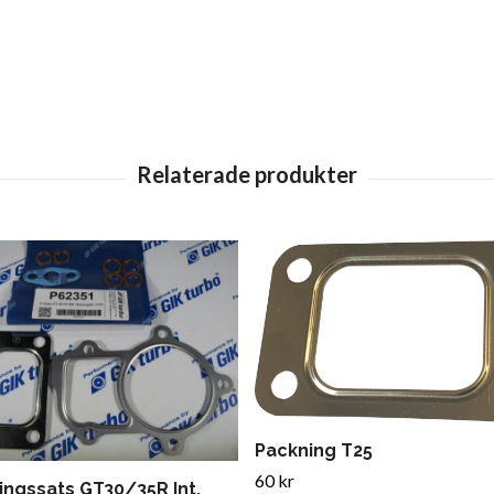
Packning T25
60 kr
ingssats GT30/35R Int.