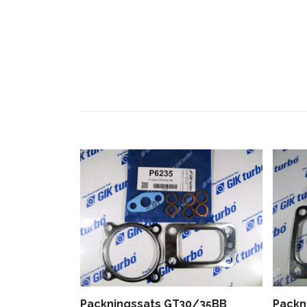
Packningssats GT30/35BB
Packn