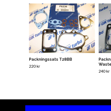
Packningssats T28BB
Packn
Wast
220 kr
240 kr