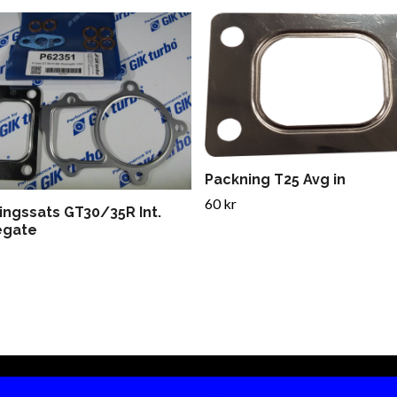
Packning T25 Avg in
60 kr
ingssats GT30/35R Int.
egate