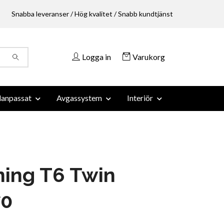
Snabba leveranser / Hög kvalitet / Snabb kundtjänst
Logga in
Varukorg
anpassat
Avgassystem
Interiör
ing T6 Twin
70