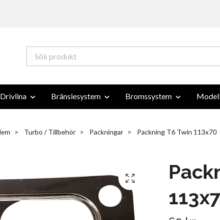
Drivlina
Bränslesystem
Bromssystem
Modell
Hem
Turbo / Tillbehör
Packningar
Packning T6 Twin 113x70
Packn
113x