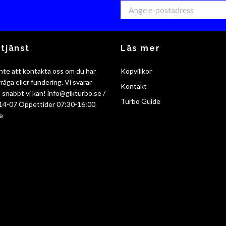
tjänst
Läs mer
nte att kontakta oss om du har
Köpvillkor
råga eller fundering. Vi svarar
Kontakt
så snabbt vi kan!
info@gikturbo.se
/
Turbo Guide
14-07 Öppettider 07:30-16:00
e