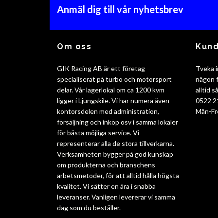
Anmäl dig till vår nyhetsbrev
Om oss
Kund
GIK Racing AB är ett företag
Tveka i
specialiserat på turbo och motorsport
någon f
delar. Vår lagerlokal om ca 1200 kvm
alltid 
ligger i Ljungskile. Vi har numera även
0522 2
kontorsdelen med administration,
Mån-Fr
försäljning och inköp osv i samma lokaler
för bästa möjliga service. Vi
representerar alla de stora tillverkarna.
Verksamheten bygger på god kunskap
om produkterna och branschens
arbetsmetoder, för att alltid hålla högsta
kvalitet. Vi sätter en ära i snabba
leveranser. Vanligen levererar vi samma
dag som du beställer.