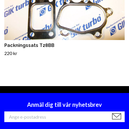
Packningssats T28BB
220 kr
Anmäl dig till vår nyhetsbrev