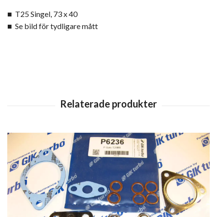
■ T25 Singel, 73 x 40
■ Se bild för tydligare mått