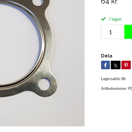
64 kr
I lager.
Dela
Lagersaldo:
86
Artikelnummer:
P