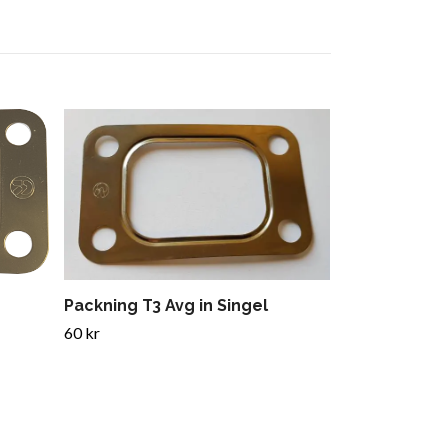
Packning T4 
83/89x70m
60 kr
Packning T3 Avg in Singel
60 kr