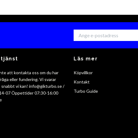
tjänst
Läs mer
nte att kontakta oss om du har
Köpvillkor
råga eller fundering. Vi svarar
Kontakt
så snabbt vi kan!
info@gikturbo.se
/
Turbo Guide
14-07 Öppettider 07:30-16:00
e