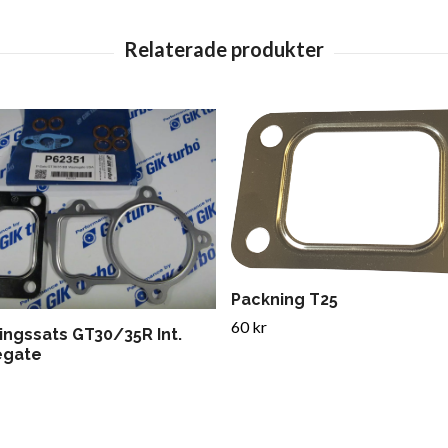
Packning T25
60 kr
ingssats GT30/35R Int.
egate