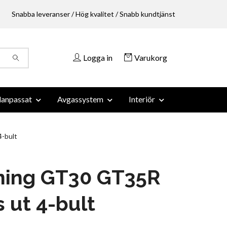
Snabba leveranser / Hög kvalitet / Snabb kundtjänst
Logga in
Varukorg
anpassat
Avgassystem
Interiör
-bult
ning GT30 GT35R
 ut 4-bult