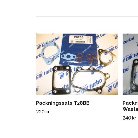
Packningssats T28BB
Packn
Wast
220 kr
240 kr