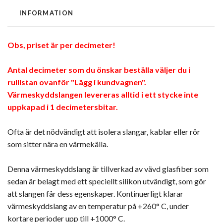
INFORMATION
Obs, priset är per decimeter!
Antal decimeter som du önskar beställa väljer du i
rullistan ovanför "Lägg i kundvagnen".
Värmeskyddslangen levereras alltid i ett stycke inte
uppkapad i 1 decimetersbitar.
Ofta är det nödvändigt att isolera slangar, kablar eller rör
som sitter nära en värmekälla.
Denna värmeskyddslang är tillverkad av vävd glasfiber som
sedan är belagt med ett speciellt silikon utvändigt, som gör
att slangen får dess egenskaper. Kontinuerligt klarar
värmeskyddslang av en temperatur på +260° C, under
kortare perioder upp till +1000° C.