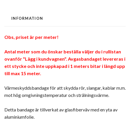
INFORMATION
Obs, priset är per meter!
Antal meter som du önskar beställa väljer du i rullistan
ovanför "Lägg i kundvagnen". Avgasbandaget levereras i
ett stycke och inte uppkapad i 1 meters bitar i längd upp
till max 15 meter.
Värmeskyddsbandage för att skydda rör, slangar, kablar m.m.
mot hög omgivningstemperatur och strålningsvärme.
Detta bandage är tillverkat av glasfiberväv med en yta av
aluminiumfolie.