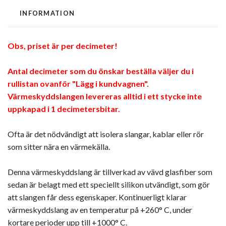
INFORMATION
Obs, priset är per decimeter!
Antal decimeter som du önskar beställa väljer du i
rullistan ovanför "Lägg i kundvagnen".
Värmeskyddslangen levereras alltid i ett stycke inte
uppkapad i 1 decimetersbitar.
Ofta är det nödvändigt att isolera slangar, kablar eller rör
som sitter nära en värmekälla.
Denna värmeskyddslang är tillverkad av vävd glasfiber som
sedan är belagt med ett speciellt silikon utvändigt, som gör
att slangen får dess egenskaper. Kontinuerligt klarar
värmeskyddslang av en temperatur på +260° C, under
kortare perioder upp till +1000° C.