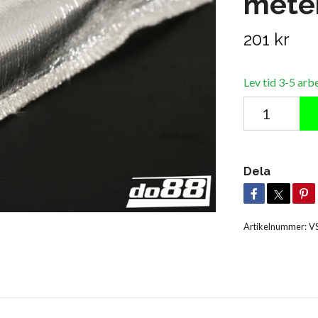
mete
201 kr
Lev tid 3-5 arb
Dela
Artikelnummer:
V