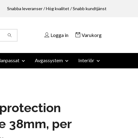
Snabba leveranser / Hög kvalitet / Snabb kundtjänst
Logga in
Varukorg
anpassat
Avgassystem
Interiör
protection
ve 38mm, per