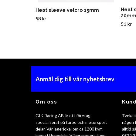
Heat s
Heat sleeve velcro 15mm
20m
98 kr
51 kr
Anmäl dig till vår nyhetsbrev
Om oss
Kund
GIK Racing AB är ett företag
Tveka i
specialiserat på turbo och motorsport
någon f
delar. Vår lagerlokal om ca 1200 kvm
alltid 
ligger i Ljungskile. Vi har numera även
0522 2