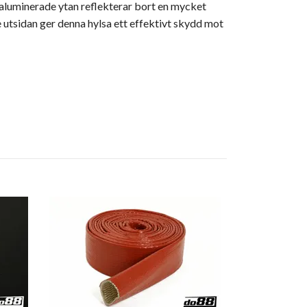
aluminerade ytan reflekterar bort en mycket
e utsidan ger denna hylsa ett effektivt skydd mot
Heat sleeve
56 kr