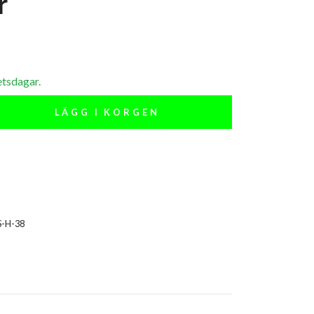
r
etsdagar.
LÄGG I KORGEN
S-H-38