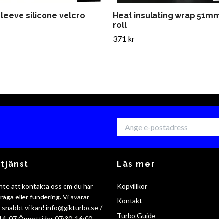
leeve silicone velcro
Heat insulating wrap 51m
m
roll
371 kr
tjänst
Läs mer
nte att kontakta oss om du har
Köpvillkor
råga eller fundering. Vi svarar
Kontakt
så snabbt vi kan!
info@gikturbo.se
/
Turbo Guide
14-07 Öppettider 07:30-16:00