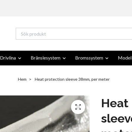
Drivlina
Bränslesystem
Bromssystem
Modell
Hem
Heat protection sleeve 38mm, per meter
Heat 
slee