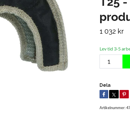
T25 -
prod
1 032 kr
Lev tid 3-5 arb
Dela
Artikelnummer:
4