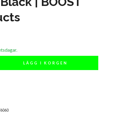
 Black | BOOST
ucts
etsdagar.
LÄGG I KORGEN
76060