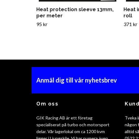
Heat protection sleeve 13mm,
Heat 
per meter
roll
95 kr
371 kr
Anmäl dig till vår nyhetsbrev
Om oss
Kund
GIK Racing AB är ett företag
Tveka i
specialiserat på turbo och motorsport
någon f
delar. Vår lagerlokal om ca 1200 kvm
alltid 
ligger i Ljungskile. Vi har numera även
0522 2