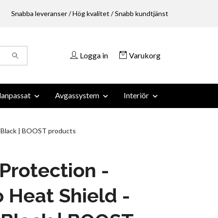
Snabba leveranser / Hög kvalitet / Snabb kundtjänst
Logga in
Varukorg
anpassat
Avgassystem
Interiör
- Black | BOOST products
Protection -
 Heat Shield -