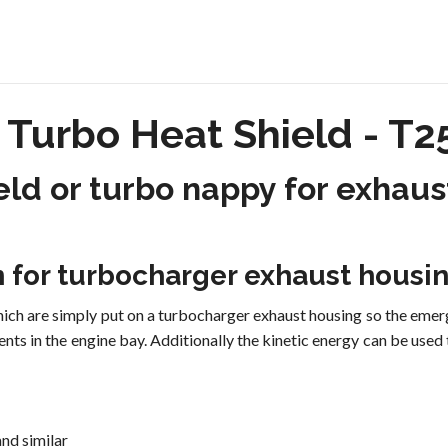
 Turbo Heat Shield - T25
eld or turbo nappy for exhaus
n for turbocharger exhaust housi
hich are simply put on a turbocharger exhaust housing so the emer
nts in the engine bay. Additionally the kinetic energy can be use
nd similar