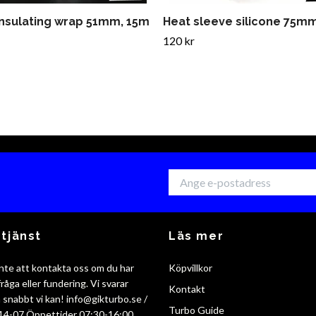
insulating wrap 51mm, 15m
Heat sleeve silicone 75m
120 kr
tjänst
Läs mer
nte att kontakta oss om du har
Köpvillkor
råga eller fundering. Vi svarar
Kontakt
så snabbt vi kan!
info@gikturbo.se
/
Turbo Guide
14-07 Öppettider 07:30-16:00