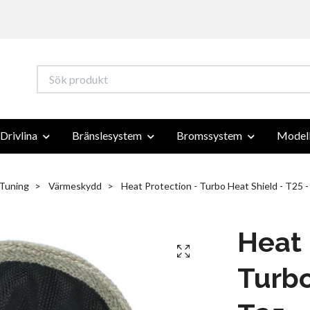
Drivlina
Bränslesystem
Bromssystem
Modell
 Tuning
Värmeskydd
Heat Protection - Turbo Heat Shield - T25 
Heat 
Turbo