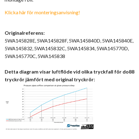
Klicka här för monteringsanvisning!
Originalreferens:
5WA145828E, 5WA145828F, 5WA145840D, 5WA145840E,
5WA145832, 5WA145832C, 5WA145834, 5WA145770D,
5WA145770C, 5WA145838
Detta diagram visar luftflöde vid olika tryckfall för do88
tryckrör jämfört med original tryckrör: