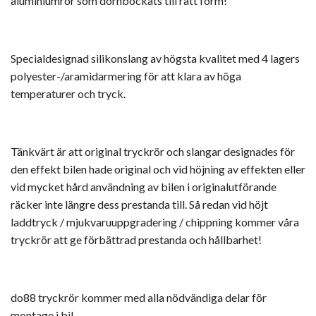
aluminiumrör som dornbockats till rätt form!
Specialdesignad silikonslang av högsta kvalitet med 4 lagers
polyester-/aramidarmering för att klara av höga
temperaturer och tryck.
Tänkvärt är att original tryckrör och slangar designades för
den effekt bilen hade original och vid höjning av effekten eller
vid mycket hård användning av bilen i originalutförande
räcker inte längre dess prestanda till. Så redan vid höjt
laddtryck / mjukvaruuppgradering / chippning kommer våra
tryckrör att ge förbättrad prestanda och hållbarhet!
do88 tryckrör kommer med alla nödvändiga delar för
montage i bil.