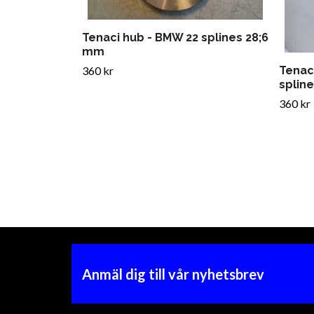
Tenaci hub - BMW 22 splines 28;6
mm
360 kr
Tenac
splin
360 kr
Anmäl dig till vår nyhetsbrev