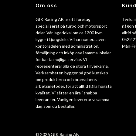
Om oss
Kund
GIK Racing AB är ett företag
Tveka i
specialiserat på turbo och motorsport
någon f
delar. Vår lagerlokal om ca 1200 kvm
alltid 
ligger i Ljungskile. Vi har numera även
0522 2
kontorsdelen med administration,
Mån-Fr
försäljning och inköp osv i samma lokaler
för bästa möjliga service. Vi
representerar alla de stora tillverkarna.
Verksamheten bygger på god kunskap
om produkterna och branschens
arbetsmetoder, för att alltid hålla högsta
kvalitet. Vi sätter en ära i snabba
leveranser. Vanligen levererar vi samma
dag som du beställer.
© 2026 GIK Racing AB