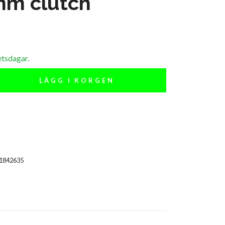
mm clutch
etsdagar.
LÄGG I KORGEN
01842635