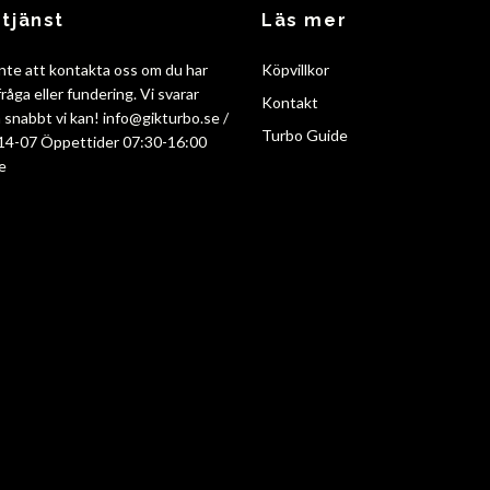
tjänst
Läs mer
nte att kontakta oss om du har
Köpvillkor
råga eller fundering. Vi svarar
Kontakt
så snabbt vi kan!
info@gikturbo.se
/
Turbo Guide
14-07 Öppettider 07:30-16:00
e