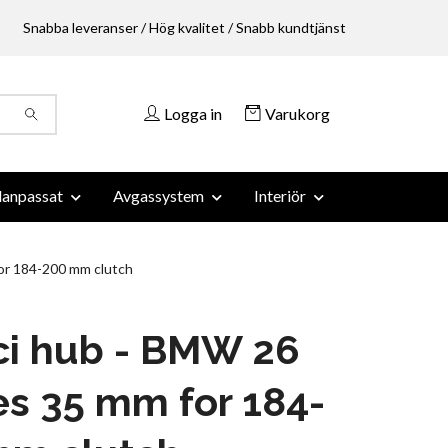
Snabba leveranser / Hög kvalitet / Snabb kundtjänst
Logga in
Varukorg
anpassat
Avgassystem
Interiör
or 184-200 mm clutch
ci hub - BMW 26
es 35 mm for 184-