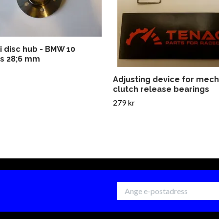
i disc hub - BMW 10
es 28;6 mm
Adjusting device for mech
clutch release bearings
279 kr