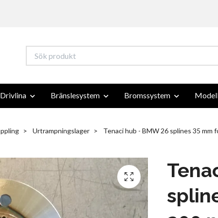
Drivlina
Bränslesystem
Bromssystem
Modell
ppling
Urtrampningslager
Tenaci hub - BMW 26 splines 35 mm f
Tena
splin