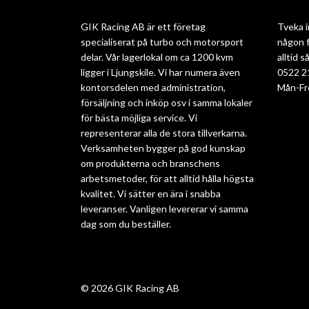
GIK Racing AB är ett företag
Tveka i
specialiserat på turbo och motorsport
någon f
delar. Vår lagerlokal om ca 1200 kvm
alltid 
ligger i Ljungskile. Vi har numera även
0522 2
kontorsdelen med administration,
Mån-Fr
försäljning och inköp osv i samma lokaler
för bästa möjliga service. Vi
representerar alla de stora tillverkarna.
Verksamheten bygger på god kunskap
om produkterna och branschens
arbetsmetoder, för att alltid hålla högsta
kvalitet. Vi sätter en ära i snabba
leveranser. Vanligen levererar vi samma
dag som du beställer.
© 2026 GIK Racing AB