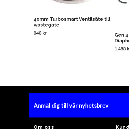
40mm Turbosmart Ventilsäte till
wastegate
848 kr
Gen 4
Diaph
1 488 k
Anmäl dig till vår nyhetsbrev
Om oss
Kund