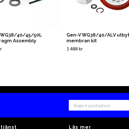
 WG38/40/45/50L
Gen-V WG38/40/ALV utby
ragm Assembly
membran kit
r
1 488 kr
tjänst
Läs mer