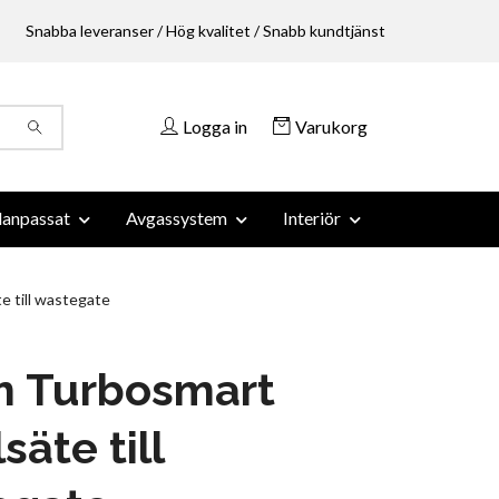
Snabba leveranser / Hög kvalitet / Snabb kundtjänst
Logga in
Varukorg
anpassat
Avgassystem
Interiör
 till wastegate
 Turbosmart
säte till