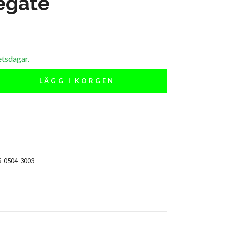
egate
etsdagar.
LÄGG I KORGEN
S-0504-3003