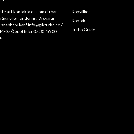
nte att kontakta oss om du har
Köpvillkor
råga eller fundering. Vi svarar
Kontakt
så snabbt vi kan!
info@gikturbo.se
/
Turbo Guide
14-07 Öppettider 07:30-16:00
e