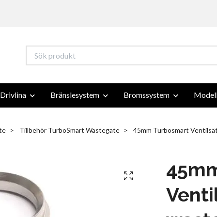
Drivlina
Bränslesystem
Bromssystem
Modell
te
Tillbehör TurboSmart Wastegate
45mm Turbosmart Ventilsäte
45mm
Ventil