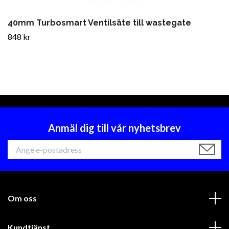
40mm Turbosmart Ventilsäte till wastegate
848 kr
Anmäl dig till vår nyhetsbrev
Om oss
Kundtjänst