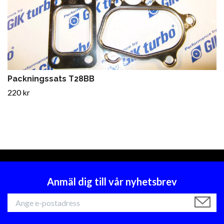
Packningssats T28BB
220 kr
Anmäl dig till vår nyhetsbrev