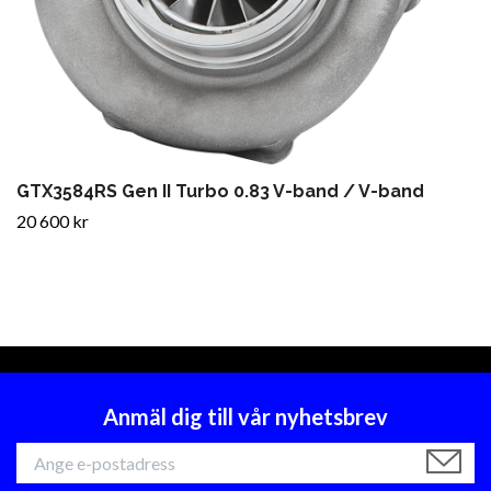
GTX3584RS Gen II Turbo 0.83 V-band / V-band
20 600 kr
Anmäl dig till vår nyhetsbrev